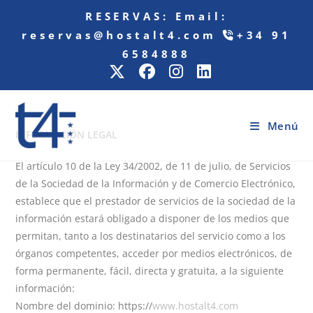
RESERVAS:
Email:
reservas@hostalt4.com
+34 91
6584888
Menú
INFORMACIÓN LEGAL
El artículo 10 de la Ley 34/2002, de 11 de julio, de Servicios
de la Sociedad de la Información y de Comercio Electrónico,
establece que el prestador de servicios de la sociedad de la
información estará obligado a disponer de los medios que
permitan, tanto a los destinatarios del servicio como a los
órganos competentes, acceder por medios electrónicos, de
forma permanente, fácil, directa y gratuita, a la siguiente
información:
Nombre del dominio: https://
www.hostalt4.com