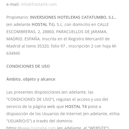
e-mail:
info@hostalt4.com
Propietario:
INVERSIONES HOTELERAS CATATUMBO, S.L
.,
(en adelante
HOSTAL T
4), S.L. con domicilio en CALLE
ESCOMBRERAS, 2, 28860, PARACUELLOS DE JARAMA,
MADRID, ESPAÑA, inscrita en el Registro Mercantil de
Madrid al tomo 35320, folio 97 , inscripción 2 con hoja M-
634945
CONDICIONES DE USO
Ámbito, objeto y alcance
Las presentes disposiciones (en adelante, las
“CONDICIONES DE USO”), regulan el acceso y uso del
servicio de la página web que
HOSTAL T4
pone a
disposición de los Usuarios de Internet (en adelante, el/los
“USUARIO/S”) a través del dominio
https://
www.hostalt4.com
(en adelante, el “WEBSITE”).